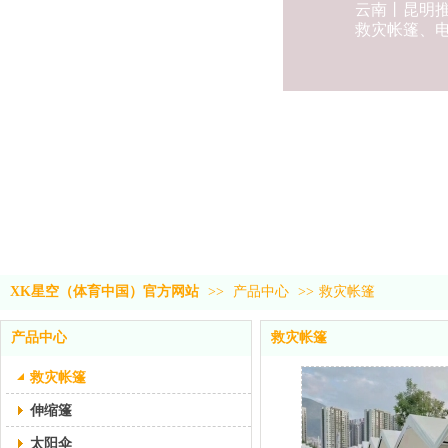
云南丨昆明
救灾帐篷、
XK星空（体育中国）官方网站
>>
产品中心
>>
救灾帐篷
产品中心
救灾帐篷
救灾帐篷
伸缩篷
太阳伞