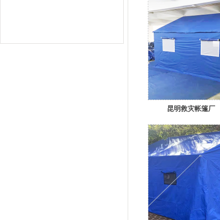
昆明救灾帐篷厂