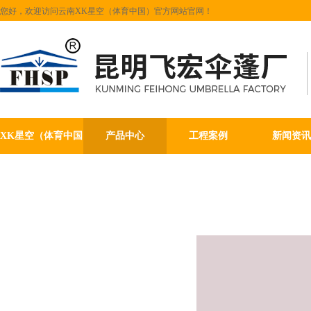
您好，欢迎访问云南XK星空（体育中国）官方网站官网！
XK星空（体育中国）官方网站
产品中心
工程案例
新闻资讯